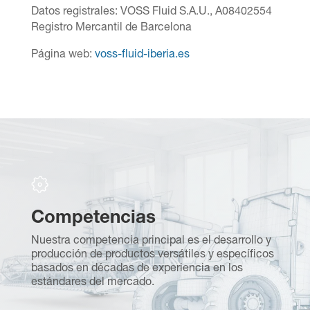
Datos registrales:
VOSS Fluid S.A.U.,
A08402554
Registro Mercantil de Barcelona
Pá
gina
web:
voss-fluid-iberia.es
Competencias
S
Nuestra competencia principal es el desarrollo y
F
producción de productos versátiles y específicos
te
s
basados en décadas de experiencia en los
m
estándares del mercado.
re