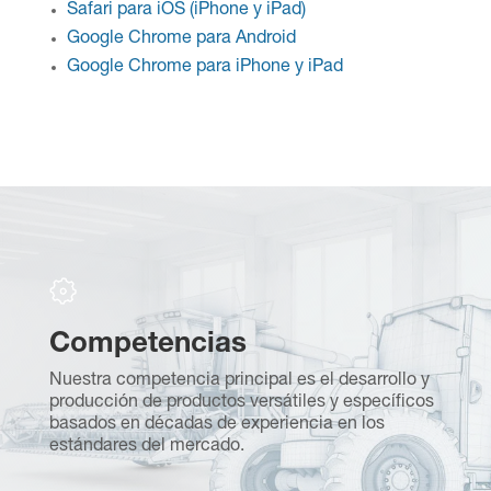
Safari para iOS (iPhone y iPad)
Google Chrome para Android
Google Chrome para iPhone y iPad
Competencias
S
Nuestra competencia principal es el desarrollo y
F
producción de productos versátiles y específicos
te
s
basados en décadas de experiencia en los
m
estándares del mercado.
re