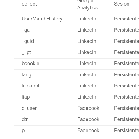
Google
collect
Sesión
Analytics
UserMatchHistory
LinkedIn
Persistent
_ga
LinkedIn
Persistent
_guid
LinkedIn
Persistent
_lipt
LinkedIn
Persistent
bcookie
LinkedIn
Persistent
lang
LinkedIn
Persistent
li_oatml
LinkedIn
Persistent
liap
LinkedIn
Persistent
c_user
Facebook
Persistent
dtr
Facebook
Persistent
pl
Facebook
Persistent