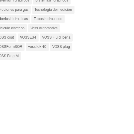
stemas hidráulicos
SistemasHidráulicos
oluciones para gas
Tecnología de medición
berías hidráulicas
Tubos hidráulicos
hículo eléctrico
Voss Automotive
OSS coat
VOSSES4
VOSS Fluid Iberia
OSSFormSQR
voss lok 40
VOSS plug
OSS Ring M