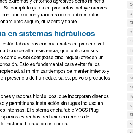
iones extremas y entornos agresivos como minería,
C
ón. Su completa gama de productos incluye racores
c
 tubos, conexiones y racores con recubrimientos
onamiento seguro, duradero y fiable.
Di
en
ia en sistemas hidráulicos
G
 están fabricados con materiales de primer nivel,
Hi
carbono de alta resistencia, que junto con sus
to como VOSS coat (base zinc-níquel) ofrecen un
In
orrosión. Esto es fundamental para evitar fallos
in
 propiedad, al minimizar tiempos de mantenimiento y
con presencia de humedad, sales, polvo o productos
Ma
M
ones y racores hidráulicos, que incorporan diseños
R
d y permitir una instalación sin fugas incluso en
s
ones intensas. El sistema enchufable VOSS Plug
S
 espacios estrechos, reduciendo errores de
del sistema hidráulico en general.
si