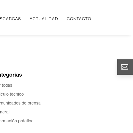
SCARGAS
SCARGAS
ACTUALIDAD
ACTUALIDAD
CONTACTO
CONTACTO
tegorías
r todas
ículo técnico
municados de prensa
neral
formación práctica