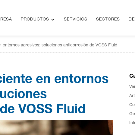
RESA
RESA
PRODUCTOS
PRODUCTOS
SERVICIOS
SERVICIOS
SECTORES
SECTORES
DE
DE
en entornos agresivos: soluciones anticorrosión de VOSS Fluid
iciente en entornos
Ca
Ve
luciones
Art
Co
 de VOSS Fluid
Ge
In