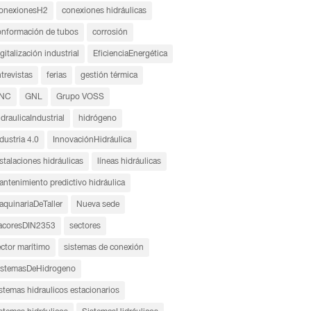
onexionesH2
conexiones hidráulicas
onformación de tubos
corrosión
gitalización industrial
EficienciaEnergética
trevistas
ferias
gestión térmica
NC
GNL
Grupo VOSS
draulicaIndustrial
hidrógeno
dustria 4.0
InnovaciónHidráulica
stalaciones hidráulicas
líneas hidráulicas
ntenimiento predictivo hidráulica
aquinariaDeTaller
Nueva sede
acoresDIN2353
sectores
ector marítimo
sistemas de conexión
istemasDeHidrogeno
stemas hidraulicos estacionarios