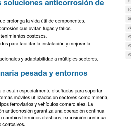
si
s soluciones anticorrosión de
s
tu
que prolonga la vida útil de componentes.
ve
corrosión que evitan fugas y fallos.
ntenimientos costosos.
V
s para facilitar la instalación y mejorar la
V
V
cionales y adaptabilidad a múltiples sectores.
naria pesada y entornos
uid están especialmente diseñadas para soportar
temas móviles utilizados en sectores como minería,
ipos ferroviarios y vehículos comerciales. La
ón anticorrosión garantiza una operación continua
 cambios térmicos drásticos, exposición continua
 corrosivos.