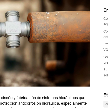
En
Có
se
Có
ent
Pr
VO
Có
pr
Ec
so
Et
l diseño y fabricación de sistemas hidráulicos que
rotección anticorrosión hidráulica, especialmente
An