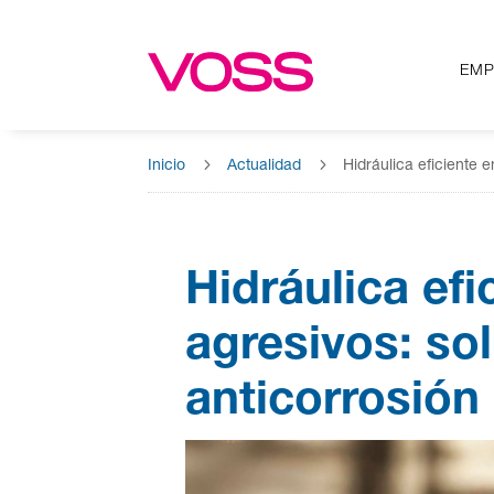
EMP
EMP
5
5
Inicio
Actualidad
Hidráulica eficiente 
Hidráulica ef
agresivos: so
anticorrosión