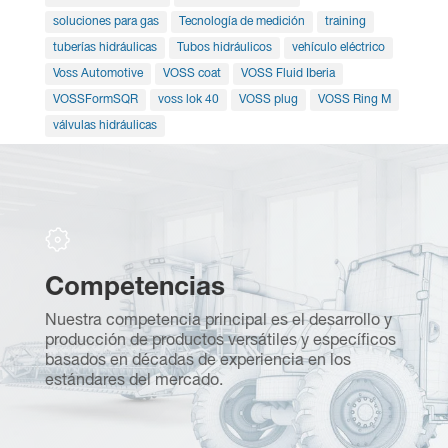
soluciones para gas
Tecnología de medición
training
tuberías hidráulicas
Tubos hidráulicos
vehículo eléctrico
Voss Automotive
VOSS coat
VOSS Fluid Iberia
VOSSFormSQR
voss lok 40
VOSS plug
VOSS Ring M
válvulas hidráulicas
Competencias
S
Nuestra competencia principal es el desarrollo y
F
producción de productos versátiles y específicos
te
s
basados en décadas de experiencia en los
m
estándares del mercado.
re