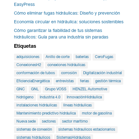
EasyPress
Cómo eliminar fugas hidráulicas: Diseño y prevención
Economía circular en hidráulica: soluciones sostenibles
Cómo garantizar la fiabilidad de tus sistemas
hidráulicos: Guía para una industria sin paradas
Etiquetas
adquisiciones
Anillo de corte
baterías
CeroFugas
ConexionesH2
conexiones hidráulicas
conformación de tubos
corrosión
Digitalización industrial
EficienciaEnergética
entrevistas
ferias
gestión térmica
GNC
GNL
Grupo VOSS
HENZEL Automotive
hidrógeno
Industria 4.0
InnovaciónHidráulica
instalaciones hidráulicas
líneas hidráulicas
Mantenimiento predictivo hidráulica
motor de gasolina
Nueva sede
sectores
sector marítimo
sistemas de conexión
sistemas hidraulicos estacionarios
sistemas hidráulicos
SistemasHidráulicos