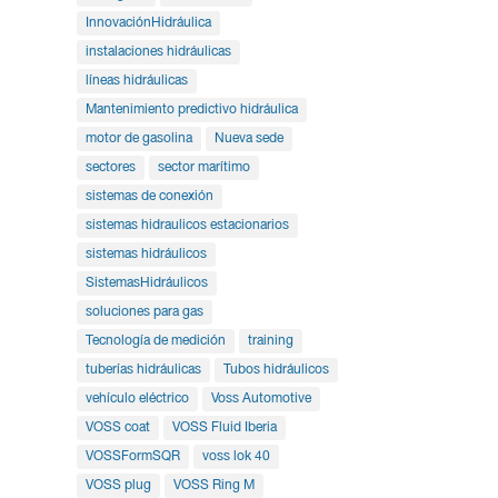
InnovaciónHidráulica
instalaciones hidráulicas
líneas hidráulicas
Mantenimiento predictivo hidráulica
motor de gasolina
Nueva sede
sectores
sector marítimo
sistemas de conexión
sistemas hidraulicos estacionarios
sistemas hidráulicos
SistemasHidráulicos
soluciones para gas
Tecnología de medición
training
tuberías hidráulicas
Tubos hidráulicos
vehículo eléctrico
Voss Automotive
VOSS coat
VOSS Fluid Iberia
VOSSFormSQR
voss lok 40
VOSS plug
VOSS Ring M