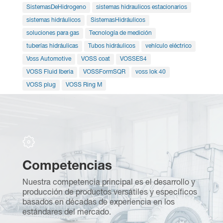
SistemasDeHidrogeno
sistemas hidraulicos estacionarios
sistemas hidráulicos
SistemasHidráulicos
soluciones para gas
Tecnología de medición
tuberías hidráulicas
Tubos hidráulicos
vehículo eléctrico
Voss Automotive
VOSS coat
VOSSES4
VOSS Fluid Iberia
VOSSFormSQR
voss lok 40
VOSS plug
VOSS Ring M
Competencias
S
Nuestra competencia principal es el desarrollo y
F
producción de productos versátiles y específicos
te
s
basados en décadas de experiencia en los
m
estándares del mercado.
re