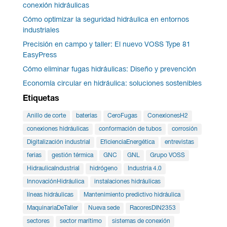
conexión hidráulicas
Cómo optimizar la seguridad hidráulica en entornos
industriales
Precisión en campo y taller: El nuevo VOSS Type 81
EasyPress
Cómo eliminar fugas hidráulicas: Diseño y prevención
Economía circular en hidráulica: soluciones sostenibles
Etiquetas
Anillo de corte
baterías
CeroFugas
ConexionesH2
conexiones hidráulicas
conformación de tubos
corrosión
Digitalización industrial
EficienciaEnergética
entrevistas
ferias
gestión térmica
GNC
GNL
Grupo VOSS
HidraulicaIndustrial
hidrógeno
Industria 4.0
InnovaciónHidráulica
instalaciones hidráulicas
líneas hidráulicas
Mantenimiento predictivo hidráulica
MaquinariaDeTaller
Nueva sede
RacoresDIN2353
sectores
sector marítimo
sistemas de conexión