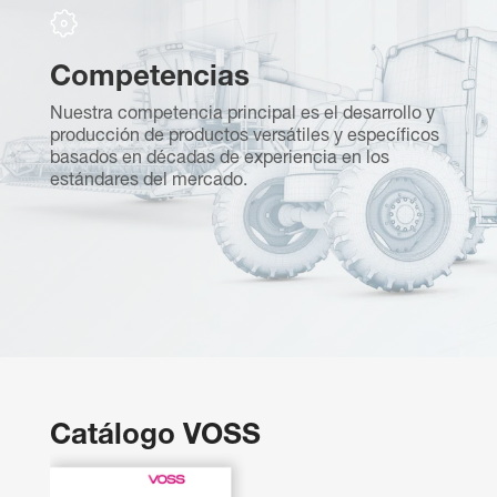
Competencias
S
Nuestra competencia principal es el desarrollo y
F
producción de productos versátiles y específicos
te
s
basados en décadas de experiencia en los
m
estándares del mercado.
re
Catálogo VOSS