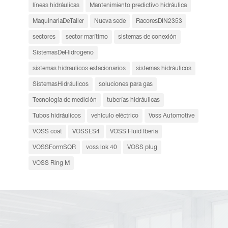
líneas hidráulicas
Mantenimiento predictivo hidráulica
MaquinariaDeTaller
Nueva sede
RacoresDIN2353
sectores
sector marítimo
sistemas de conexión
SistemasDeHidrogeno
sistemas hidraulicos estacionarios
sistemas hidráulicos
SistemasHidráulicos
soluciones para gas
Tecnología de medición
tuberías hidráulicas
Tubos hidráulicos
vehículo eléctrico
Voss Automotive
VOSS coat
VOSSES4
VOSS Fluid Iberia
VOSSFormSQR
voss lok 40
VOSS plug
VOSS Ring M