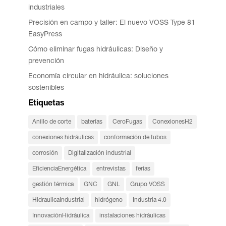
industriales
Precisión en campo y taller: El nuevo VOSS Type 81
EasyPress
Cómo eliminar fugas hidráulicas: Diseño y
prevención
Economía circular en hidráulica: soluciones
sostenibles
Etiquetas
Anillo de corte
baterías
CeroFugas
ConexionesH2
conexiones hidráulicas
conformación de tubos
corrosión
Digitalización industrial
EficienciaEnergética
entrevistas
ferias
gestión térmica
GNC
GNL
Grupo VOSS
HidraulicaIndustrial
hidrógeno
Industria 4.0
InnovaciónHidráulica
instalaciones hidráulicas