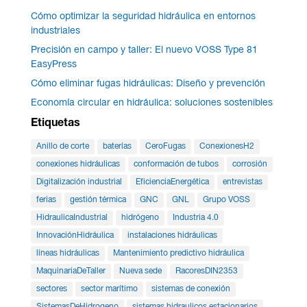
Cómo optimizar la seguridad hidráulica en entornos
industriales
Precisión en campo y taller: El nuevo VOSS Type 81
EasyPress
Cómo eliminar fugas hidráulicas: Diseño y prevención
Economía circular en hidráulica: soluciones sostenibles
Etiquetas
Anillo de corte
baterías
CeroFugas
ConexionesH2
conexiones hidráulicas
conformación de tubos
corrosión
Digitalización industrial
EficienciaEnergética
entrevistas
ferias
gestión térmica
GNC
GNL
Grupo VOSS
HidraulicaIndustrial
hidrógeno
Industria 4.0
InnovaciónHidráulica
instalaciones hidráulicas
líneas hidráulicas
Mantenimiento predictivo hidráulica
MaquinariaDeTaller
Nueva sede
RacoresDIN2353
sectores
sector marítimo
sistemas de conexión
SistemasDeHidrogeno
sistemas hidraulicos estacionarios