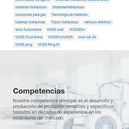
sistemas hidráulicos
SistemasHidráulicos
soluciones para gas
Tecnología de medición
tuberías hidráulicas
Tubos hidráulicos
vehículo eléctrico
Voss Automotive
VOSS coat
VOSSES4
VOSS Fluid Iberia
VOSSFormSQR
voss lok 40
VOSS plug
VOSS Ring M
Competencias
S
Nuestra competencia principal es el desarrollo y
F
producción de productos versátiles y específicos
te
s
basados en décadas de experiencia en los
m
estándares del mercado.
re